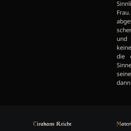
Sinn
Frau
abge
sche
und 
kein
die 
Sinne
sein
dann 
Tirakans Reiche
Mater