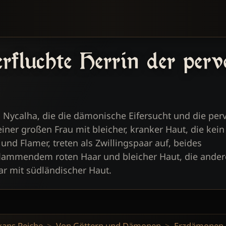
 Nycalha, die die dämonische Eifersucht und die per
 einer großen Frau mit bleicher, kranker Haut, die kein
 und Flamer, treten als Zwillingspaar auf, beides
flammendem roten Haar und bleicher Haut, die ander
r mit südländischer Haut.
kans Reiche
Von Göttern und Dämonen
Erzdämonen