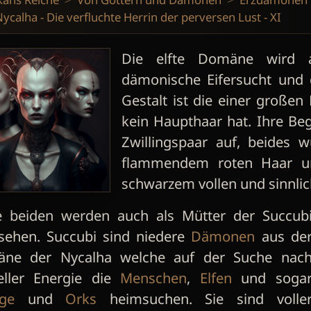
ycalha - Die verfluchte Herrin der perversen Lust - XI
Die elfte Domäne wird a
dämonische Eifersucht und d
Gestalt ist die einer großen 
kein Haupthaar hat. Ihre Begl
Zwillingspaar auf, beides 
flammendem roten Haar un
schwarzem vollen und sinnlic
e beiden werden auch als Mütter der Succub
sehen. Succubi sind niedere
Dämonen
aus de
ne der Nycalha welche auf der Suche nac
eller Energie die
Menschen
,
Elfen
und soga
ge
und
Orks
heimsuchen. Sie sind volle