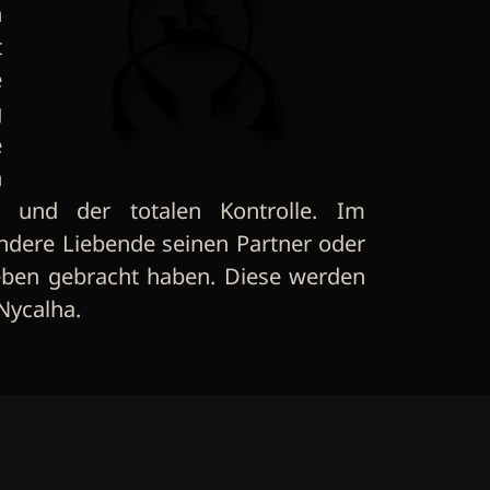
h
t
e
g
e
n
s und der totalen Kontrolle. Im
andere Liebende seinen Partner oder
Leben gebracht haben. Diese werden
Nycalha.