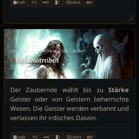
Kraft
2
0
1
Sofort
9
GEISTERBESCHWÖRUNGEN - GEIST
Geist austreiben
Der Zaubernde wählt bis zu
Stärke
Geister oder von Geistern beherrschte
Wesen. Die Geister werden verbannt und
verlassen ihr irdisches Dasein.
Logik
3
0
1
Sofort
5