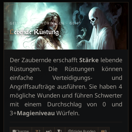
GEISTERBESCHWÖRUNGEN - GEIST
Lebende Rüstung
Der Zaubernde erschafft
Stärke
lebende
Rüstungen. Die Rüstungen können
einfache Verteidigungs- und
Angriffsaufträge ausführen. Sie haben 4
mögliche Wunden und führen Schwerter
mit einem Durchschlag von 0 und
3+
Magieniveau
Würfeln.
Charme
2
0
1
Stärke Runden
9