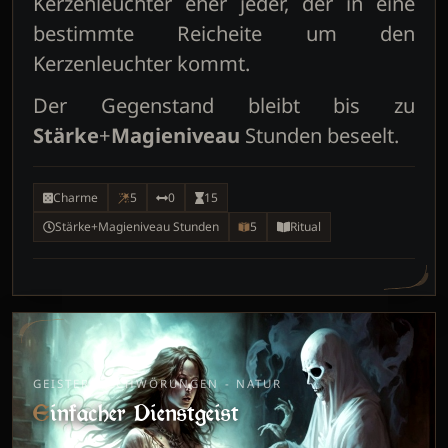
Kerzenleuchter eher jeder, der in eine
bestimmte Reicheite um den
Kerzenleuchter kommt.
Der Gegenstand bleibt bis zu
Stärke
+
Magieniveau
Stunden beseelt.
Charme
5
0
15
Stärke+Magieniveau Stunden
5
Ritual
GEISTERBESCHWÖRUNGEN - NATUR
Einfacher Dienstgeist