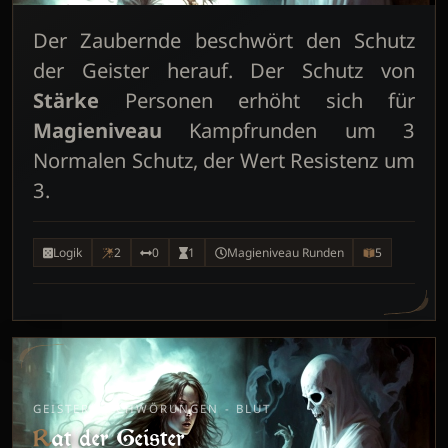
Der Zaubernde beschwört den Schutz
der Geister herauf. Der Schutz von
Stärke
Personen erhöht sich für
Magieniveau
Kampfrunden um 3
Normalen Schutz, der Wert Resistenz um
3.
Logik
2
0
1
Magieniveau Runden
5
GEISTERBESCHWÖRUNGEN - BLUT
Rat der Geister