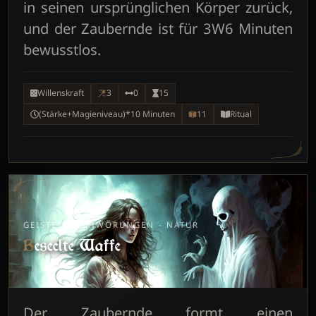
in seinen ursprünglichen Körper zurück,
und der Zaubernde ist für 3W6 Minuten
bewusstlos.
Willenskraft
3
0
15
(Stärke+Magieniveau)*10 Minuten
11
Ritual
GEISTERBESCHWÖRUNGEN - NATUR
Beseelte Waffe
Der Zaubernde formt einen