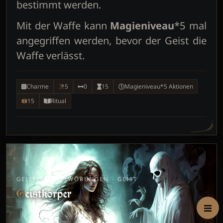
bestimmt werden.
Mit der Waffe kann
Magieniveau
*5 mal
angegriffen werden, bevor der Geist die
Waffe verlässt.
Charme
5
0
15
Magieniveau*5 Aktionen
15
Ritual
GEISTERBESCHWÖRUNGEN - GEIST
Geistkörper