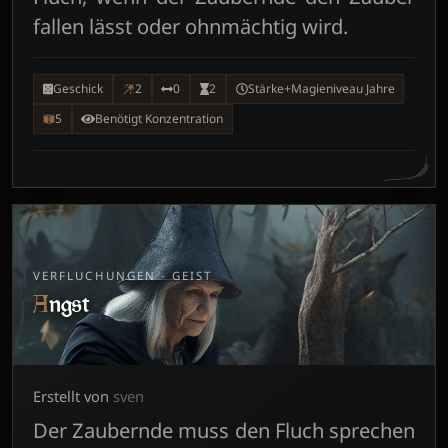
fallen lässt oder ohnmächtig wird.
Geschick
2
0
2
Stärke+Magieniveau Jahre
5
Benötigt Konzentration
VERFLUCHUNGEN - GEIST
Angst
Erstellt von
sven
Der Zaubernde muss den Fluch sprechen