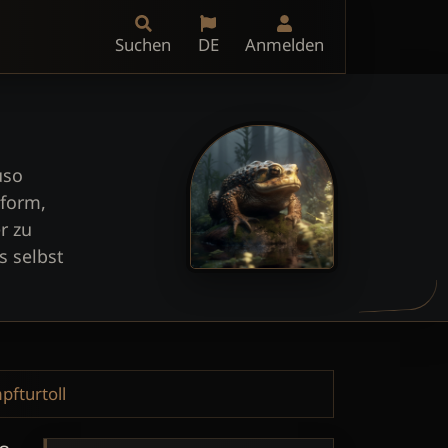
Suchen
DE
Anmelden
uso
sform,
r zu
s selbst
pfturtoll