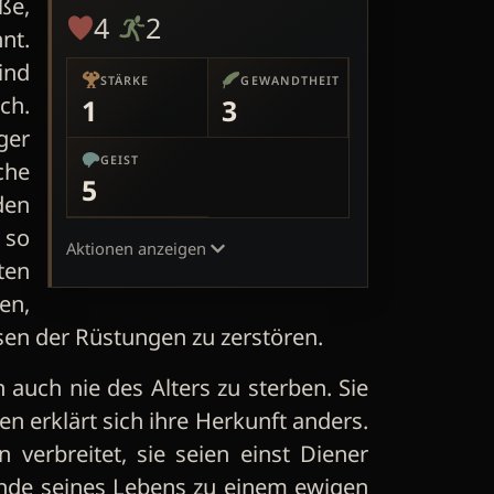
ße,
4
2
nt.
ind
STÄRKE
GEWANDTHEIT
ch.
1
3
ger
GEIST
che
5
den
 so
Aktionen anzeigen
ten
en,
sen der Rüstungen zu zerstören.
auch nie des Alters zu sterben. Sie
en erklärt sich ihre Herkunft anders.
verbreitet, sie seien einst Diener
nde seines Lebens zu einem ewigen