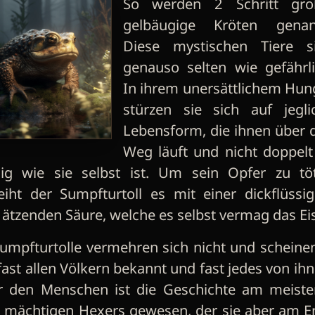
So werden 2 Schritt gro
gelbäugige Kröten genan
Diese mystischen Tiere s
genauso selten wie gefährli
In ihrem unersättlichem Hun
stürzen sie sich auf jegli
Lebensform, die ihnen über 
Weg läuft und nicht doppelt
ig wie sie selbst ist. Um sein Opfer zu tö
eiht der Sumpfturtoll es mit einer dickflüssig
 ätzenden Säure, welche es selbst vermag das Ei
umpfturtolle vermehren sich nicht und scheinen 
fast allen Völkern bekannt und fast jedes von ihn
r den Menschen ist die Geschichte am meisten 
s mächtigen Hexers gewesen, der sie aber am E