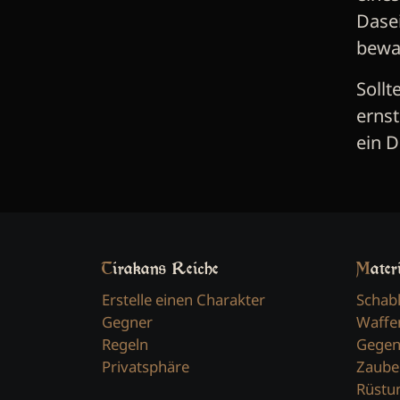
Dase
bewa
Sollt
ernst
ein D
Tirakans Reiche
Mater
Erstelle einen Charakter
Schab
Gegner
Waffe
Regeln
Gegen
Privatsphäre
Zaube
Rüstu