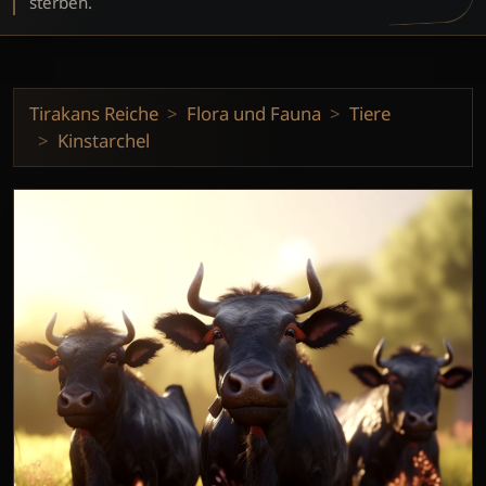
sterben.
Tirakans Reiche
Flora und Fauna
Tiere
Kinstarchel