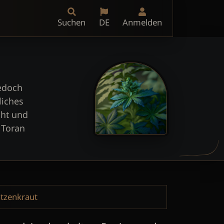
Suchen
DE
Anmelden
jedoch
liches
cht und
 Toran
tzenkraut