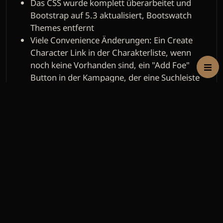
Das CSS wurde komplett überarbeitet und
Bootstrap auf 5.3 aktualisiert, Bootswatch
Themes entfernt
Viele Convenience Änderungen: Ein Create
Character Link in der Charakterliste, wenn
noch keine Vorhanden sind, ein "Add Foe"
Button in der Kampagne, der eine Suchleiste
anzeigt etc.
In der Kampagne kann nun vom GM auf einer
Seite das ganze Homebrew der Spieler
angesehen werden, und eigenes dort erfasst
werden. Bislang gilt dies für Gegenstände,
Waffen, Rüstungen, Zauber.
0 comments
Die Charakter- und Kampagnenliste wurde
durch eine "Dein Profil" Seite ersetzt. Hier wird
es demnächst noch mehr Profilfeatures
2023-03-05 // Wurfwaffen und Schwere
geben.
Waffen, Charakter PDF
|
sven
vor
3 Jahre, 5 Monate