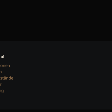
ial
lonen
n
stände
r
ng