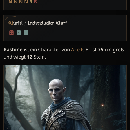
N
N
N
N
R
B
Würfel / Individueller Wurf
Rashine
ist ein Charakter von
AxelF
. Er ist
75
cm groß
und wiegt
12
Stein.