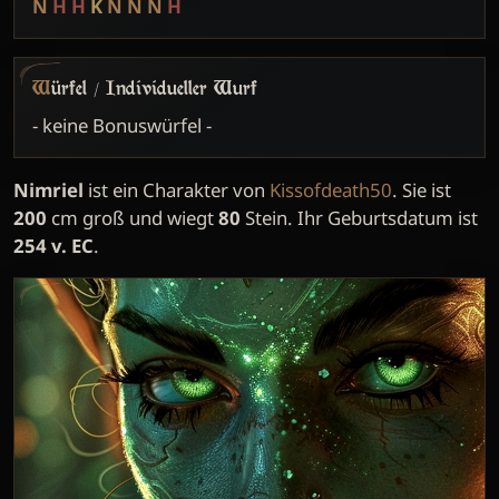
N
H
H
K
N
N
N
H
Würfel / Individueller Wurf
- keine Bonuswürfel -
Nimriel
ist ein Charakter von
Kissofdeath50
. Sie ist
200
cm groß und wiegt
80
Stein. Ihr Geburtsdatum ist
254 v. EC
.