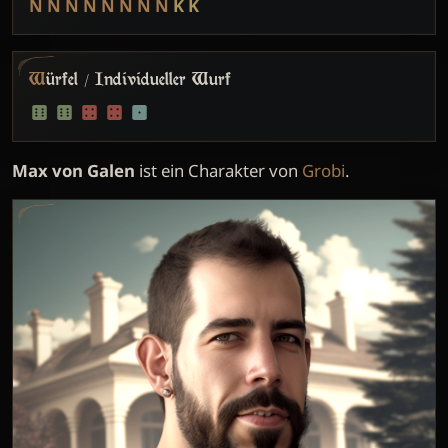
N
N
N
N
N
N
N
N
K
K
Würfel / Individueller Wurf
Max von Galen
ist ein Charakter von
Grobi
.